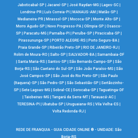
Jaboticabal-SP
|
Jacareí-SP
|
José Raydan-MG
|
Lages-SC
|
Londrina-PR
|
Luís Correia-PI
|
MANAUS-AM
|
Matão-SP
|
Medianeira-PR
|
Mirassol-SP
|
Mococa-SP
|
Monte Alto-SP
|
Morro Agudo-SP
|
Novo Progresso-PA
|
Olímpia-SP
|
Osasco-
SP
|
Paracatu-MG
|
Parnaíba-PI
|
Peruíbe-SP
|
Piracicaba-SP
|
Pirassununga-SP
|
PORTO ALEGRE-RS
|
Porto Seguro-BA
|
Praia Grande-SP
|
Ribeirão Preto-SP
|
RIO DE JANEIRO-RJ
|
Rolim de Moura-RO
|
Salto-SP
|
SALVADOR-BA
|
Samambaia-DF
|
Santa Maria-RS
|
Santos-SP
|
São Bernardo Campo-SP
|
São
Borja-RS
|
São Caetano do Sul-SP
|
São João Paraíso-MG
|
São
José Campos-SP
|
São José do Rio Preto-SP
|
São Paulo
(Itaquera)-SP
|
São Pedro-SP
|
São Sebastião-SP
|
Sertãozinho-
SP
|
Sete Lagoas-MG
|
Sobral-CE
|
Sorocaba-SP
|
Taguatinga-DF
|
Taiobeiras-MG
|
Tangará da Serra-MT
|
Tarauacá-AC
|
TERESINA-PI
|
Ubatuba-SP
|
Uruguaiana-RS
|
Vila Velha-ES
|
Volta Redonda-RJ
|
REDE DE FRANQUIA - GUIA CIDADE ONLINE ® - UNIDADE: São
Borja-RS