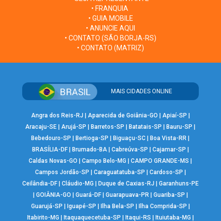
• FRANQUIA
• GUIA MOBILE
• ANUNCIE AQUI
• CONTATO (SÃO BORJA-RS)
• CONTATO (MATRIZ)
MAIS CIDADES ONLINE
Angra dos Reis-RJ
|
Aparecida de Goiânia-GO
|
Apiaí-SP
|
Aracaju-SE
|
Arujá-SP
|
Barretos-SP
|
Batatais-SP
|
Bauru-SP
|
Bebedouro-SP
|
Bertioga-SP
|
Biguaçu-SC
|
Boa Vista-RR
|
BRASÍLIA-DF
|
Brumado-BA
|
Cabreúva-SP
|
Cajamar-SP
|
Caldas Novas-GO
|
Campo Belo-MG
|
CAMPO GRANDE-MS
|
Campos Jordão-SP
|
Caraguatatuba-SP
|
Cardoso-SP
|
Ceilândia-DF
|
Cláudio-MG
|
Duque de Caxias-RJ
|
Garanhuns-PE
|
GOIÂNIA-GO
|
Guará-DF
|
Guarapuava-PR
|
Guariba-SP
|
Guarujá-SP
|
Iguapé-SP
|
Ilha Bela-SP
|
Ilha Comprida-SP
|
Itabirito-MG
|
Itaquaquecetuba-SP
|
Itaqui-RS
|
Ituiutaba-MG
|