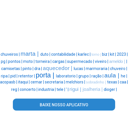
marta |
chuveiros |
duto |
contabilidade |
karlec |
biz |
kit |
2023 |
torno |
pg |
pontos |
moto |
torneira |
cargas |
supermecado |
viveiro |
arneldo |
|
aquecedor |
camisetas |
pinto |
dra |
lucas |
marmoraria |
chuveiro |
porta |
aula |
ripa |
pid |
retentor |
laboratorio |
grupo |
ração |
he |
acopasb |
itaqui |
cemar |
secretaria |
melchiors |
texas |
caa |
sobradinho |
rigui |
joalheria |
reg |
concerto |
industria |
tele |
' |
dioger |
BAIXE NOSSO APLICATIVO