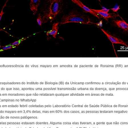
ofluorescência do vírus mayaro em amostra de paciente de Roraima (RR) an
squisadores do Instituto de Biologia (IB) da Unicamp confirmou a circulação do
 do que isso, apontou uma possível transmissão urbana da doença, que provoc
da em moradores que não relataram qualquer atividade em áreas de mata.
1 Campinas no WhatsApp
 em estado febril coletadas pelo Laboratório Central de Saúde Pública de Rorai
 do mayaro em 3,4% delas, mas em 60% dos casos, as pessoas testaram negativo p
ação de novos patógenos.
uelas pessoas estavam doentes. Alguma coisa elas tiveram, a gente que não conse