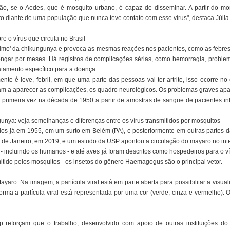
ção, se o Aedes, que é mosquito urbano, é capaz de disseminar. A partir do 
o diante de uma população que nunca teve contato com esse vírus", destaca Júlia 
e o vírus que circula no Brasil
imo' da chikungunya e provoca as mesmas reações nos pacientes, como as febres
ongar por meses. Há registros de complicações sérias, como hemorragia, problem
atamento específico para a doença.
te é leve, febril, em que uma parte das pessoas vai ter artrite, isso ocorre no
m a aparecer as complicações, os quadro neurológicos. Os problemas graves apa
a primeira vez na década de 1950 a partir de amostras de sangue de pacientes i
unya: veja semelhanças e diferenças entre os vírus transmitidos por mosquitos
ados já em 1955, em um surto em Belém (PA), e posteriormente em outras partes 
 de Janeiro, em 2019, e um estudo da USP apontou a circulação do mayaro no inte
 incluindo os humanos - e até aves já foram descritos como hospedeiros para o víru
mitido pelos mosquitos - os insetos do gênero Haemagogus são o principal vetor.
yaro. Na imagem, a partícula viral está em parte aberta para possibilitar a visua
rma a partícula viral está representada por uma cor (verde, cinza e vermelho). 
reforçam que o trabalho, desenvolvido com apoio de outras instituições do Br