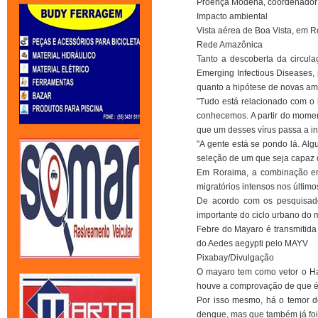
Proença Módena, coordenador 
Impacto ambiental
Vista aérea de Boa Vista, em R
Rede Amazônica
Tanto a descoberta da circula
Emerging Infectious Diseases,
quanto a hipótese de novas ame
"Tudo está relacionado com o
conhecemos. A partir do mome
que um desses vírus passa a i
"A gente está se pondo lá. Al
seleção de um que seja capaz de
Em Roraima, a combinação ent
migratórios intensos nos últim
De acordo com os pesquisado
importante do ciclo urbano do 
Febre do Mayaro é transmitid
do Aedes aegypti pelo MAYV
Pixabay/Divulgação
O mayaro tem como vetor o Hae
houve a comprovação de que é p
Por isso mesmo, há o temor d
dengue, mas que também já foi