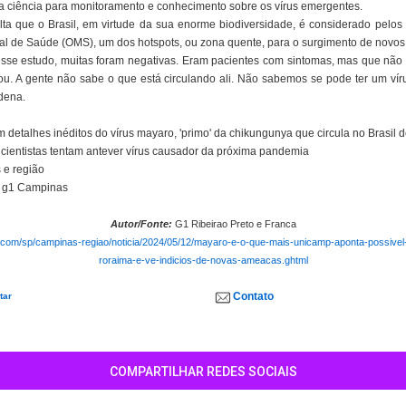
a ciência para monitoramento e conhecimento sobre os vírus emergentes.
a que o Brasil, em virtude da sua enorme biodiversidade, é considerado pelos 
al de Saúde (OMS), um dos hotspots, ou zona quente, para o surgimento de novos 
esse estudo, muitas foram negativas. Eram pacientes com sintomas, mas que nã
tou. A gente não sabe o que está circulando ali. Não sabemos se pode ter um ví
dena.
 detalhes inéditos do vírus mayaro, 'primo' da chikungunya que circula no Brasil
cientistas tentam antever vírus causador da próxima pandemia
 e região
no g1 Campinas
Autor/Fonte:
G1 Ribeirao Preto e Franca
o.com/sp/campinas-regiao/noticia/2024/05/12/mayaro-e-o-que-mais-unicamp-aponta-possive
roraima-e-ve-indicios-de-novas-ameacas.ghtml
Contato
tar
COMPARTILHAR REDES SOCIAIS