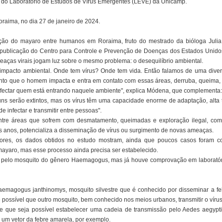
do Laboratório de Estudos de Vírus Emergentes (LEVE) da Unicamp.
oraima, no dia 27 de janeiro de 2024.
ção do mayaro entre humanos em Roraima, fruto do mestrado da bióloga Julia 
 publicação do Centro para Controle e Prevenção de Doenças dos Estados Unidos
aças virais jogam luz sobre o mesmo problema: o desequilíbrio ambiental.
 impacto ambiental. Onde tem vírus? Onde tem vida. Então falamos de uma dive
nto que o homem impacta e entra em contato com essas áreas, derruba, queima,
nfectar quem está entrando naquele ambiente", explica Módena, que complementa:
guns serão extintos, mas os vírus têm uma capacidade enorme de adaptação, alta
 infectar e transmitir entre pessoas".
re áreas que sofrem com desmatamento, queimadas e exploração ilegal, como
os anos, potencializa a disseminação de vírus ou surgimento de novas ameaças.
res, os dados obtidos no estudo mostram, ainda que poucos casos foram co
mayaro, mas esse processo ainda precisa ser estabelecido.
a pelo mosquito do gênero Haemagogus, mas já houve comprovação em laboratóri
magogus janthinomys, mosquito silvestre que é conhecido por disseminar a feb
ossível que outro mosquito, bem conhecido nos meios urbanos, transmitir o vírus
e que seja possível estabelecer uma cadeia de transmissão pelo Aedes aegypti
 um vetor da febre amarela, por exemplo.