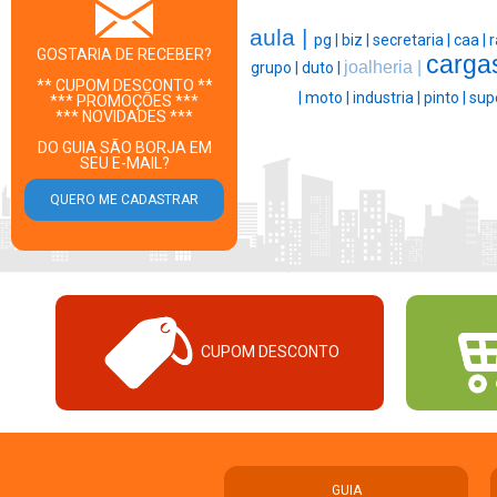
aula |
pg |
biz |
secretaria |
caa |
r
GOSTARIA DE RECEBER?
carga
joalheria |
grupo |
duto |
** CUPOM DESCONTO **
|
moto |
industria |
pinto |
sup
*** PROMOÇÕES ***
*** NOVIDADES ***
DO GUIA SÃO BORJA EM
SEU E-MAIL?
CUPOM DESCONTO
GUIA