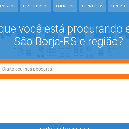
EVENTOS
CLASSIFICADOS
EMPREGOS
CURRÍCULOS
CONTATO
que você está procurando
São Borja-RS e região?