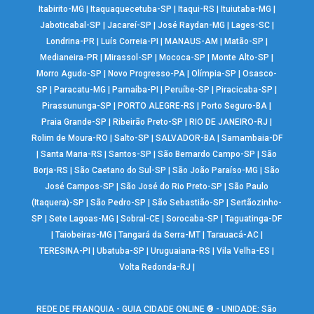
Itabirito-MG
|
Itaquaquecetuba-SP
|
Itaqui-RS
|
Ituiutaba-MG
|
Jaboticabal-SP
|
Jacareí-SP
|
José Raydan-MG
|
Lages-SC
|
Londrina-PR
|
Luís Correia-PI
|
MANAUS-AM
|
Matão-SP
|
Medianeira-PR
|
Mirassol-SP
|
Mococa-SP
|
Monte Alto-SP
|
Morro Agudo-SP
|
Novo Progresso-PA
|
Olímpia-SP
|
Osasco-
SP
|
Paracatu-MG
|
Parnaíba-PI
|
Peruíbe-SP
|
Piracicaba-SP
|
Pirassununga-SP
|
PORTO ALEGRE-RS
|
Porto Seguro-BA
|
Praia Grande-SP
|
Ribeirão Preto-SP
|
RIO DE JANEIRO-RJ
|
Rolim de Moura-RO
|
Salto-SP
|
SALVADOR-BA
|
Samambaia-DF
|
Santa Maria-RS
|
Santos-SP
|
São Bernardo Campo-SP
|
São
Borja-RS
|
São Caetano do Sul-SP
|
São João Paraíso-MG
|
São
José Campos-SP
|
São José do Rio Preto-SP
|
São Paulo
(Itaquera)-SP
|
São Pedro-SP
|
São Sebastião-SP
|
Sertãozinho-
SP
|
Sete Lagoas-MG
|
Sobral-CE
|
Sorocaba-SP
|
Taguatinga-DF
|
Taiobeiras-MG
|
Tangará da Serra-MT
|
Tarauacá-AC
|
TERESINA-PI
|
Ubatuba-SP
|
Uruguaiana-RS
|
Vila Velha-ES
|
Volta Redonda-RJ
|
REDE DE FRANQUIA - GUIA CIDADE ONLINE ® - UNIDADE: São