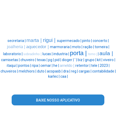
rigui |
marta |
secretaria |
supermecado |
pinto |
concerto |
aquecedor |
joalheria |
marmoraria |
moto |
ração |
torneira |
porta |
aula |
laboratorio |
lucas |
industria |
|
sobradinho |
torno |
camisetas |
chuveiro |
texas |
pg |
pid |
dioger |
' |
biz |
grupo |
kit |
viveiro |
itaqui |
pontos |
ripa |
cemar |
he |
arneldo |
retentor |
tele |
2023 |
chuveiros |
melchiors |
duto |
acopasb |
dra |
reg |
cargas |
contabilidade |
karlec |
caa |
BAIXE NOSSO APLICATIVO