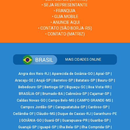
• SEJA REPRESENTANTE
• FRANQUIA
• GUIA MOBILE
• ANUNCIE AQUI
• CONTATO (SÃO BORJA-RS)
• CONTATO (MATRIZ)
MAIS CIDADES ONLINE
Angra dos Reis-RJ
|
Aparecida de Goiânia-GO
|
Apiaí-SP
|
Aracaju-SE
|
Arujá-SP
|
Barretos-SP
|
Batatais-SP
|
Bauru-SP
|
Bebedouro-SP
|
Bertioga-SP
|
Biguaçu-SC
|
Boa Vista-RR
|
BRASÍLIA-DF
|
Brumado-BA
|
Cabreúva-SP
|
Cajamar-SP
|
Caldas Novas-GO
|
Campo Belo-MG
|
CAMPO GRANDE-MS
|
Campos Jordão-SP
|
Caraguatatuba-SP
|
Cardoso-SP
|
Ceilândia-DF
|
Cláudio-MG
|
Duque de Caxias-RJ
|
Garanhuns-PE
|
GOIÂNIA-GO
|
Guará-DF
|
Guarapuava-PR
|
Guariba-SP
|
Guarujá-SP
|
Iguapé-SP
|
Ilha Bela-SP
|
Ilha Comprida-SP
|